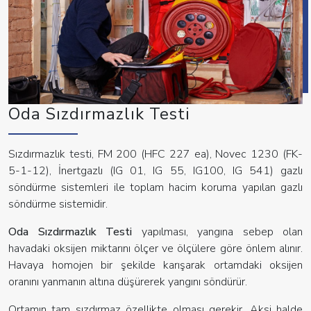
Oda Sızdırmazlık Testi
Sızdırmazlık testi, FM 200 (HFC 227 ea), Novec 1230 (FK-
5-1-12), İnertgazlı (IG 01, IG 55, IG100, IG 541) gazlı
söndürme sistemleri ile toplam hacim koruma yapılan gazlı
söndürme sistemidir.
Oda Sızdırmazlık Testi
yapılması, yangına sebep olan
havadaki oksijen miktarını ölçer ve ölçülere göre önlem alınır.
Havaya homojen bir şekilde karışarak ortamdaki oksijen
oranını yanmanın altına düşürerek yangını söndürür.
Ortamın tam sızdırmaz özellikte olması gerekir. Aksi halde